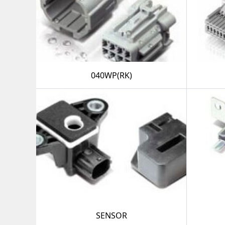
040WP(RK)
SENSOR