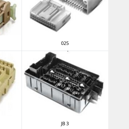
025
JB 3