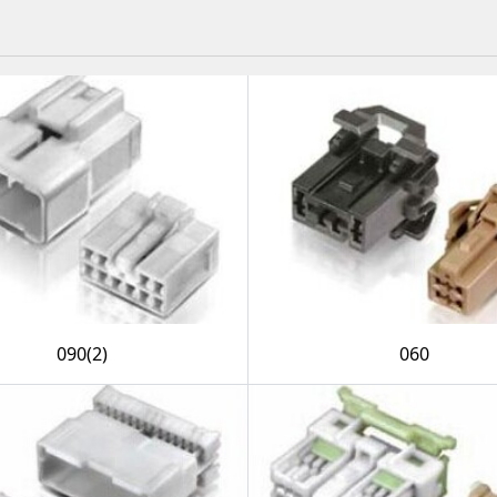
090(2)
060