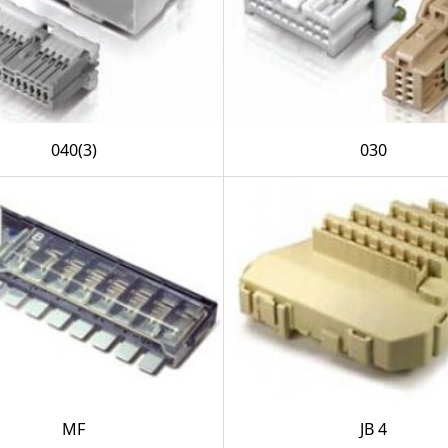
040(3)
030
MF
JB 4